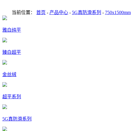
当前位置：
首页
-
产品中心
-
5G真防滑系列
-
750x1500mm
雅白纯平
臻白超平
金丝绒
超平系列
5G真防滑系列