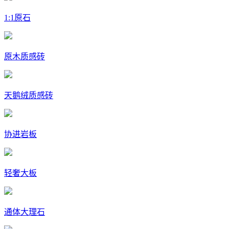
1:1原石
原木质感砖
天鹅绒质感砖
协进岩板
轻奢大板
通体大理石