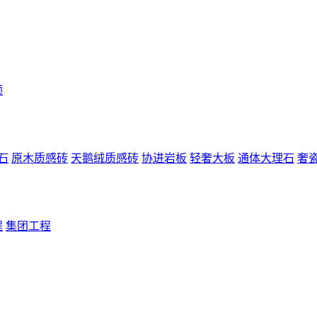
频
原石
原木质感砖
天鹅绒质感砖
协进岩板
轻奢大板
通体大理石
奢
程
集团工程