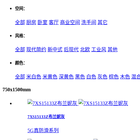
空间：
全部
厨房
卧室
客厅
商业空间
洗手间
其它
风格：
全部
现代简约
新中式
后现代
北欧
工业风
其他
颜色：
全部
米白色
米黄色
深黄色
黑色
白色
灰色
棕色
木色
混
750x1500mm
7XS15133Z布兰妮灰
5G真防滑系列