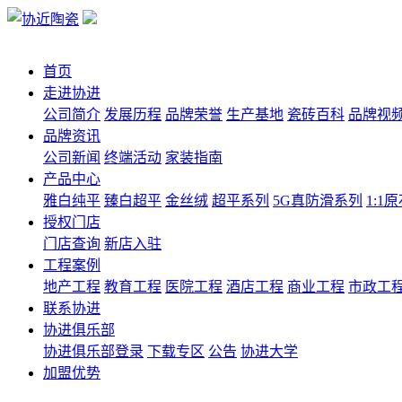
首页
走进协进
公司简介
发展历程
品牌荣誉
生产基地
瓷砖百科
品牌视
品牌资讯
公司新闻
终端活动
家装指南
产品中心
雅白纯平
臻白超平
金丝绒
超平系列
5G真防滑系列
1:1
授权门店
门店查询
新店入驻
工程案例
地产工程
教育工程
医院工程
酒店工程
商业工程
市政工
联系协进
协进俱乐部
协进俱乐部登录
下载专区
公告
协进大学
加盟优势