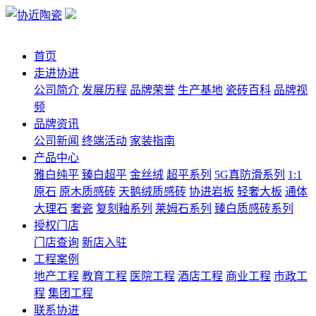
首页
走进协进
公司简介
发展历程
品牌荣誉
生产基地
瓷砖百科
品牌视
频
品牌资讯
公司新闻
终端活动
家装指南
产品中心
雅白纯平
臻白超平
金丝绒
超平系列
5G真防滑系列
1:1
原石
原木质感砖
天鹅绒质感砖
协进岩板
轻奢大板
通体
大理石
奢瓷
复刻釉系列
莱姆石系列
臻白质感砖系列
授权门店
门店查询
新店入驻
工程案例
地产工程
教育工程
医院工程
酒店工程
商业工程
市政工
程
集团工程
联系协进