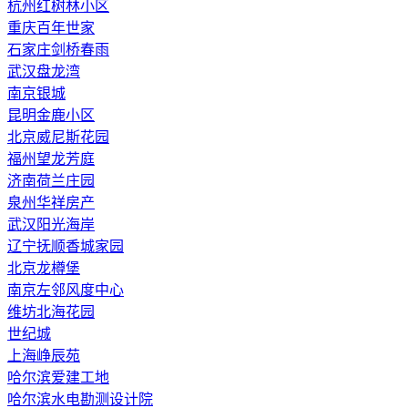
杭州红树林小区
重庆百年世家
石家庄剑桥春雨
武汉盘龙湾
南京银城
昆明金鹿小区
北京威尼斯花园
福州望龙芳庭
济南荷兰庄园
泉州华祥房产
武汉阳光海岸
辽宁抚顺香城家园
北京龙樽堡
南京左邻风度中心
维坊北海花园
世纪城
上海峥辰苑
哈尔滨爱建工地
哈尔滨水电勘测设计院