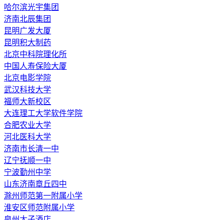
哈尔滨光宇集团
济南北辰集团
昆明广发大厦
昆明积大制药
北京中科院理化所
中国人寿保险大厦
北京电影学院
武汉科技大学
福师大新校区
大连理工大学软件学院
合肥农业大学
河北医科大学
济南市长清一中
辽宁抚顺一中
宁波勤州中学
山东济南章丘四中
滁州师范第一附属小学
淮安区师范附属小学
泉州太子酒店