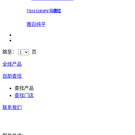
7XS15283PZ马德拉
雅白纯平
跳至：
页
全线产品
自助查找
查找产品
查找门店
联系我们