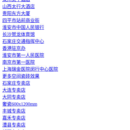
山西太行大酒店
贵阳东方大厦
四平市站前商业街
淮安市中国人民银行
长沙贺龙体育馆
石家庄交通指挥中心
香港驻京办
淮安市第一人民医院
南京市第一医院
上海瑞金医院闵行中心医院
更多空间瓷砖效果
石家庄专卖店
大连专卖店
大同专卖店
奢瓷600x1200mm
丰城专卖店
嘉禾专卖店
澧县专卖店