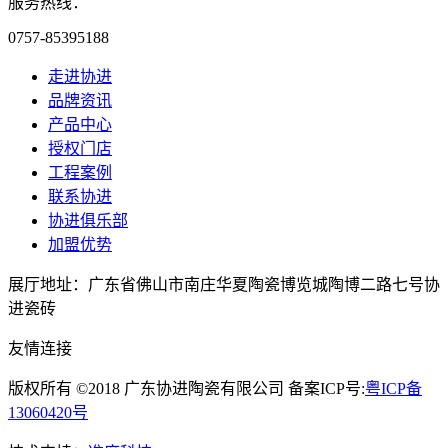
服务热线：
0757-85395188
走进协进
品牌资讯
产品中心
授权门店
工程案例
联系协进
协进俱乐部
加盟优势
展厅地址：广东省佛山市南庄华夏陶瓷博览城陶博二路七号协
进瓷砖
友情连接
版权所有 ©2018 广东协进陶瓷有限公司 备案ICP号:
粤ICP备
13060420号