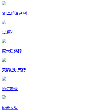
5G真防滑系列
1:1原石
原木质感砖
天鹅绒质感砖
协进岩板
轻奢大板