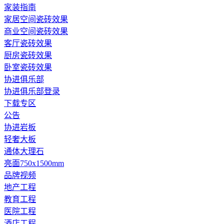
家装指南
家居空间瓷砖效果
商业空间瓷砖效果
客厅瓷砖效果
厨房瓷砖效果
卧室瓷砖效果
协进俱乐部
协进俱乐部登录
下载专区
公告
协进岩板
轻奢大板
通体大理石
亮面750x1500mm
品牌视频
地产工程
教育工程
医院工程
酒店工程