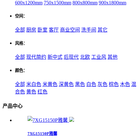
600x1200mm
750x1500mm
800x800mm
900x1800mm
空间：
全部
厨房
卧室
客厅
商业空间
洗手间
其它
风格：
全部
现代简约
新中式
后现代
北欧
工业风
其他
颜色：
全部
米白色
米黄色
深黄色
黑色
白色
灰色
棕色
木色
混
合色
黄色
红色
产品中心
7XG15150P雅馨