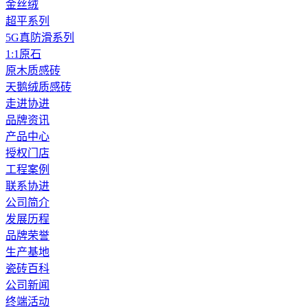
金丝绒
超平系列
5G真防滑系列
1:1原石
原木质感砖
天鹅绒质感砖
走进协进
品牌资讯
产品中心
授权门店
工程案例
联系协进
公司简介
发展历程
品牌荣誉
生产基地
瓷砖百科
公司新闻
终端活动