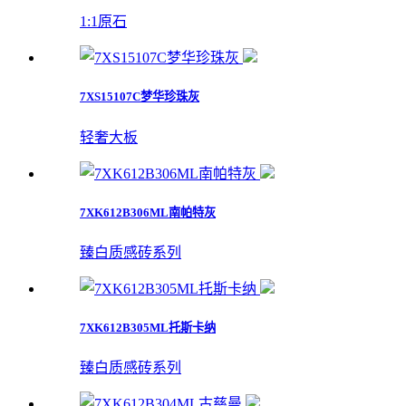
1:1原石
7XS15107C梦华珍珠灰
轻奢大板
7XK612B306ML南帕特灰
臻白质感砖系列
7XK612B305ML托斯卡纳
臻白质感砖系列