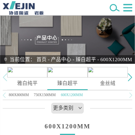
当前位置：
首页
-
产品中心
-
臻白超平
-
600X1200MM
雅白纯平
臻白超平
金丝绒
800X800MM
750X1500MM
600X1200MM
更多类别
600X1200MM