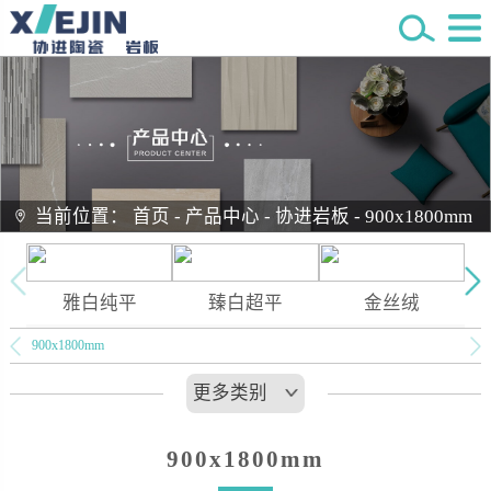
当前位置：
首页
-
产品中心
-
协进岩板
-
900x1800mm
雅白纯平
臻白超平
金丝绒
900x1800mm
更多类别
900x1800mm